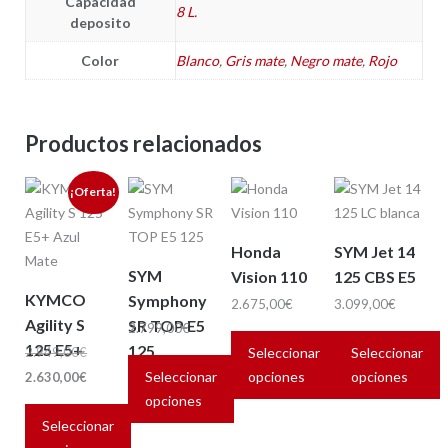
Capacidad
8 L.
deposito
Color
Blanco
,
Gris mate
,
Negro mate
,
Rojo
Productos relacionados
¡Oferta!
Honda
SYM Jet 14
SYM
Vision 110
125 CBS E5
KYMCO
Symphony
2.675,00
€
3.099,00
€
Agility S
SR TOP E5
2.799,00
€
125 E5+
125
El
Seleccionar
Seleccionar
2.949,00
€
Seleccionar
opciones
opciones
precio
El
2.630,00
€
opciones
original
precio
Este
Este
Seleccionar
era:
actual
Este
producto
producto