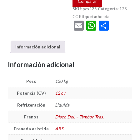
Comparar
SKU:
pcx125
Categoría:
125
CC
Etiqueta:
honda
Email
WhatsAp
Compar
Información adicional
Información adicional
Peso
130 kg
Potencia (CV)
12 cv
Refrigeración
Liquida
Frenos
Disco Del. – Tambor Tras.
Frenada asistida
ABS