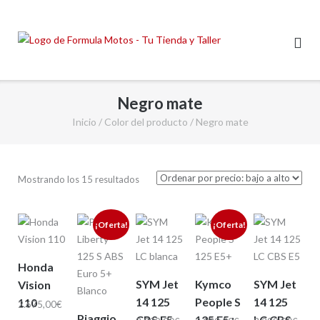
Saltar
al
contenido
Negro mate
Inicio
/ Color del producto / Negro mate
Ordenado
Mostrando los 15 resultados
por
precio:
¡Oferta!
¡Oferta!
bajo
a
Honda
alto
SYM Jet
Kymco
SYM Jet
Vision
14 125
People S
14 125
110
2.675,00
€
Piaggio
CBS E5
125 E5+
LC CBS