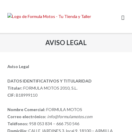
Saltar
al
contenido
AVISO LEGAL
Aviso Legal
DATOS IDENTIFICATIVOS Y TITULARIDAD
Titular:
FORMULA MOTOS 2010, S.L.
CIF:
B18999110
Nombre Comercial:
FORMULA MOTOS
Correo electrónico:
info@formulamotos.com
Teléfonos:
958 053 834 – 666 750 546
Domicilio:
CALLE JARDINES 3, local 9. 18100 – ARMILLA