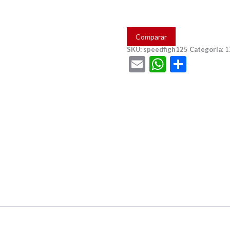
Comparar
SKU:
speedfigh125
Categoría:
1
Email
WhatsA
Compa