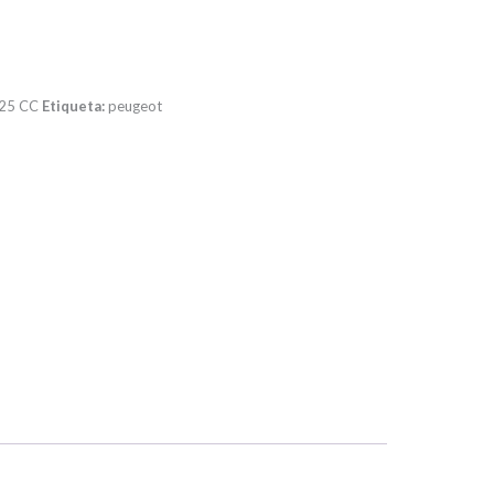
25 CC
Etiqueta:
peugeot
pp
rtir