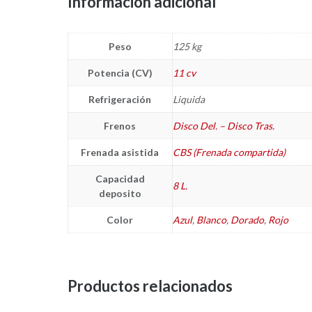
Información adicional
Peso
125 kg
Potencia (CV)
11 cv
Refrigeración
Liquida
Frenos
Disco Del. – Disco Tras.
Frenada asistida
CBS (Frenada compartida)
Capacidad
8 L.
deposito
Color
Azul
,
Blanco
,
Dorado
,
Rojo
Productos relacionados