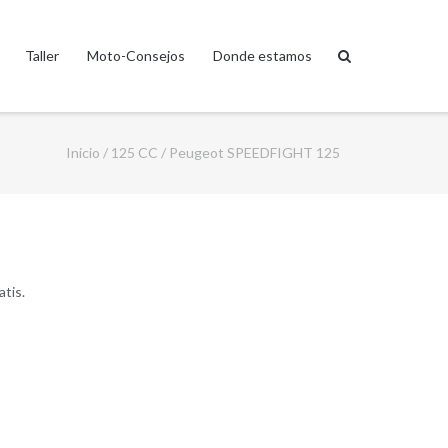
Taller
Moto-Consejos
Donde estamos
Inicio
/
125 CC
/ Peugeot SPEEDFIGHT 125
atis.