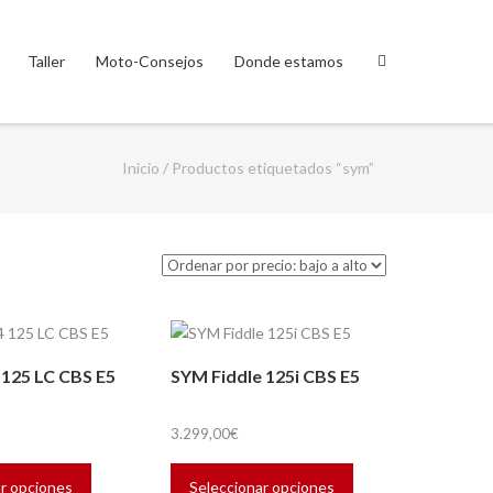
Taller
Moto-Consejos
Donde estamos
Inicio
/ Productos etiquetados “sym”
 125 LC CBS E5
SYM Fiddle 125i CBS E5
3.299,00
€
Este
Este
producto
producto
r opciones
Seleccionar opciones