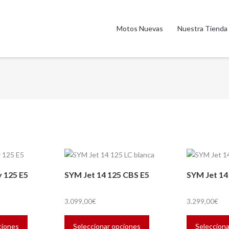
Motos Nuevas
Nuestra Tienda
 125 E5
SYM Jet 14 125 CBS E5
SYM Jet 14
3.099,00
€
3.299,00
€
Este
Este
producto
producto
ciones
Seleccionar opciones
Selecciona