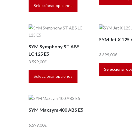
producto
Seleccionar opciones
tiene
múltiples
variantes.
Las
SYM Jet X 125 
opciones
SYM Symphony ST ABS
se
LC 125 E5
pueden
3.699,00
€
elegir
3.599,00
€
Este
en
Seleccionar op
producto
la
Seleccionar opciones
tiene
página
múltiples
de
variantes.
producto
Las
SYM Maxsym 400 ABS E5
opciones
se
pueden
6.599,00
€