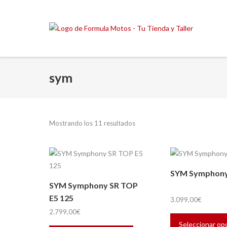
Saltar
al
contenido
sym
Ordenado
Mostrando los 11 resultados
por
precio:
bajo
SYM Symphony
a
SYM Symphony SR TOP
alto
E5 125
3.099,00
€
2.799,00
€
Este
Seleccionar op